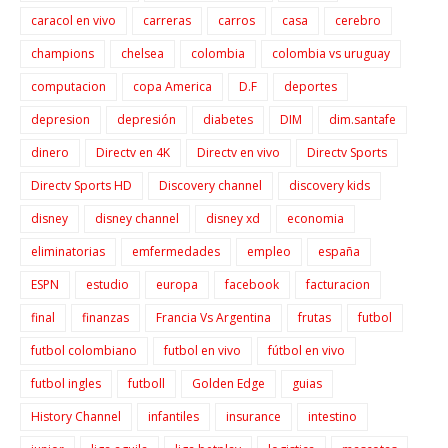
caracol en vivo
carreras
carros
casa
cerebro
champions
chelsea
colombia
colombia vs uruguay
computacion
copa America
D.F
deportes
depresion
depresión
diabetes
DIM
dim.santafe
dinero
Directv en 4K
Directv en vivo
Directv Sports
Directv Sports HD
Discovery channel
discovery kids
disney
disney channel
disney xd
economia
eliminatorias
emfermedades
empleo
españa
ESPN
estudio
europa
facebook
facturacion
final
finanzas
Francia Vs Argentina
frutas
futbol
futbol colombiano
futbol en vivo
fútbol en vivo
futbol ingles
futboll
Golden Edge
guias
History Channel
infantiles
insurance
intestino