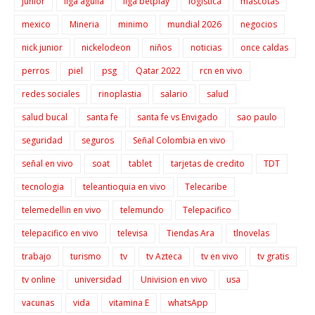
junior
liga aguila
liga betplay
logistica
mascotas
mexico
Mineria
minimo
mundial 2026
negocios
nick junior
nickelodeon
niños
noticias
once caldas
perros
piel
psg
Qatar 2022
rcn en vivo
redes sociales
rinoplastia
salario
salud
salud bucal
santa fe
santa fe vs Envigado
sao paulo
seguridad
seguros
Señal Colombia en vivo
señal en vivo
soat
tablet
tarjetas de credito
TDT
tecnologia
teleantioquia en vivo
Telecaribe
telemedellin en vivo
telemundo
Telepacifico
telepacifico en vivo
televisa
Tiendas Ara
tlnovelas
trabajo
turismo
tv
tv Azteca
tv en vivo
tv gratis
tv online
universidad
Univision en vivo
usa
vacunas
vida
vitamina E
whatsApp