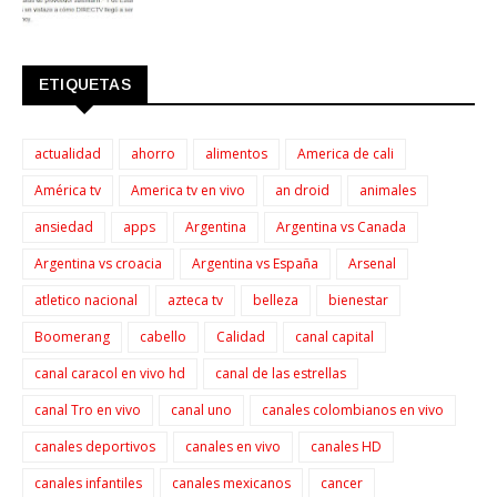
ETIQUETAS
actualidad
ahorro
alimentos
America de cali
América tv
America tv en vivo
an droid
animales
ansiedad
apps
Argentina
Argentina vs Canada
Argentina vs croacia
Argentina vs España
Arsenal
atletico nacional
azteca tv
belleza
bienestar
Boomerang
cabello
Calidad
canal capital
canal caracol en vivo hd
canal de las estrellas
canal Tro en vivo
canal uno
canales colombianos en vivo
canales deportivos
canales en vivo
canales HD
canales infantiles
canales mexicanos
cancer