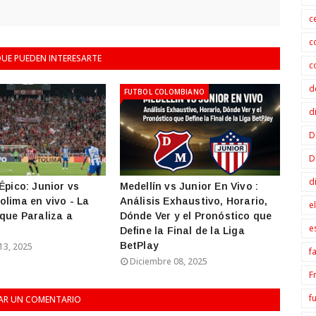
c
c
UE PUEDEN INTERESARTE
c
d
FUTBOL COLOMBIANO
d
D
D
d
Épico: Junior vs
Medellín vs Junior En Vivo :
olima en vivo - La
Análisis Exhaustivo, Horario,
e
 que Paraliza a
Dónde Ver y el Pronóstico que
e
Define la Final de la Liga
BetPlay
13, 2025
f
Diciembre 08, 2025
F
f
AR UN COMENTARIO