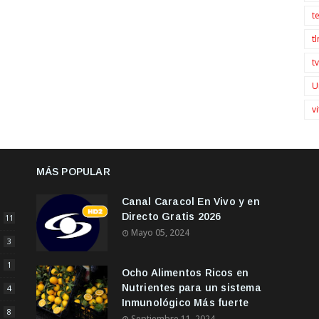
t
t
t
U
v
MÁS POPULAR
Canal Caracol En Vivo y en
Directo Gratis 2026
11
Mayo 05, 2024
3
1
Ocho Alimentos Ricos en
Nutrientes para un sistema
4
Inmunológico Más fuerte
8
Septiembre 11, 2024