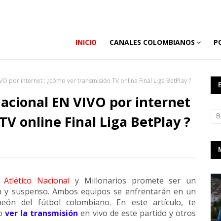
INICIO
CANALES COLOMBIANOS
P
VO por internet : ¿cómo ver transmisión TV online Final Liga BetPlay ?
Nacional EN VIVO por internet
TV online Final Liga BetPlay ?
e
Atlético Nacional
y Millonarios promete ser un
ón y suspenso. Ambos equipos se enfrentarán en un
eón del fútbol colombiano. En este artículo, te
mo
ver la transmisión
en vivo de este partido y otros