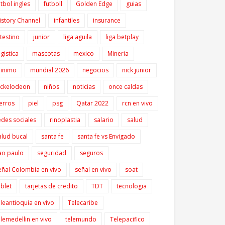
utbol ingles
futboll
Golden Edge
guias
istory Channel
infantiles
insurance
ntestino
junior
liga aguila
liga betplay
ogistica
mascotas
mexico
Mineria
inimo
mundial 2026
negocios
nick junior
ickelodeon
niños
noticias
once caldas
erros
piel
psg
Qatar 2022
rcn en vivo
edes sociales
rinoplastia
salario
salud
alud bucal
santa fe
santa fe vs Envigado
ao paulo
seguridad
seguros
eñal Colombia en vivo
señal en vivo
soat
ablet
tarjetas de credito
TDT
tecnologia
eleantioquia en vivo
Telecaribe
elemedellin en vivo
telemundo
Telepacifico