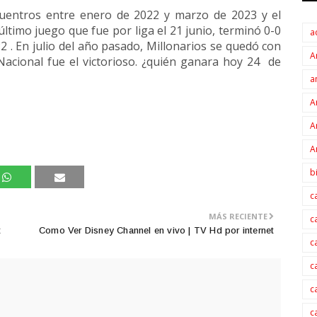
uentros entre enero de 2022 y marzo de 2023 y el
último juego que fue por liga el 21 junio, terminó 0-0
a
22 . En julio del año pasado, Millonarios se quedó con
A
Nacional fue el victorioso. ¿quién ganara hoy 24 de
a
A
A
A
b
c
MÁS RECIENTE
c
t
Como Ver Disney Channel en vivo | TV Hd por internet
c
c
c
c