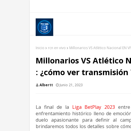
Inicio
rcn en vivo
Millonarios VS Atlético Nacional EN VI
Millonarios VS Atlético 
: ¿cómo ver transmisión 
Albertt
Junio 21, 2023
La final de la
Liga BetPlay 2023
entr
enfrentamiento histórico lleno de emoci
duelo apasionante para definir al camp
brindaremos todos los detalles sobre có