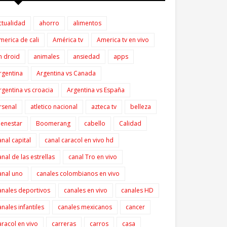
ctualidad
ahorro
alimentos
merica de cali
América tv
America tv en vivo
n droid
animales
ansiedad
apps
rgentina
Argentina vs Canada
rgentina vs croacia
Argentina vs España
rsenal
atletico nacional
azteca tv
belleza
ienestar
Boomerang
cabello
Calidad
anal capital
canal caracol en vivo hd
anal de las estrellas
canal Tro en vivo
anal uno
canales colombianos en vivo
anales deportivos
canales en vivo
canales HD
anales infantiles
canales mexicanos
cancer
aracol en vivo
carreras
carros
casa