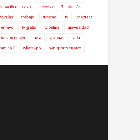
elepacifico en vivo
televisa
Tiendas Ara
lnovelas
trabajo
turismo
tv
tv Azteca
v en vivo
tv gratis
tv online
universidad
nivision en vivo
usa
vacunas
vida
itamina E
whatsApp
win sports en vivo