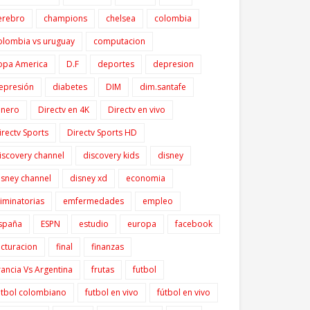
erebro
champions
chelsea
colombia
olombia vs uruguay
computacion
opa America
D.F
deportes
depresion
epresión
diabetes
DIM
dim.santafe
inero
Directv en 4K
Directv en vivo
irectv Sports
Directv Sports HD
iscovery channel
discovery kids
disney
isney channel
disney xd
economia
liminatorias
emfermedades
empleo
spaña
ESPN
estudio
europa
facebook
acturacion
final
finanzas
rancia Vs Argentina
frutas
futbol
utbol colombiano
futbol en vivo
fútbol en vivo