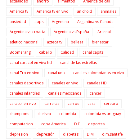
actualidad
ahorro
alimentos
America de cali
América tv
America tv en vivo
an droid
animales
ansiedad
apps
Argentina
Argentina vs Canada
Argentina vs croacia
Argentina vs España
Arsenal
atletico nacional
azteca tv
belleza
bienestar
Boomerang
cabello
Calidad
canal capital
canal caracol en vivo hd
canal de las estrellas
canal Tro en vivo
canal uno
canales colombianos en vivo
canales deportivos
canales en vivo
canales HD
canales infantiles
canales mexicanos
cancer
caracol en vivo
carreras
carros
casa
cerebro
champions
chelsea
colombia
colombia vs uruguay
computacion
copa America
D.F
deportes
depresion
depresión
diabetes
DIM
dim.santafe