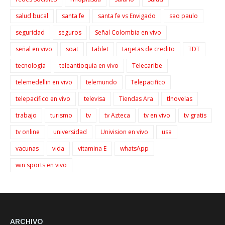
salud bucal
santa fe
santa fe vs Envigado
sao paulo
seguridad
seguros
Señal Colombia en vivo
señal en vivo
soat
tablet
tarjetas de credito
TDT
tecnologia
teleantioquia en vivo
Telecaribe
telemedellin en vivo
telemundo
Telepacifico
telepacifico en vivo
televisa
Tiendas Ara
tlnovelas
trabajo
turismo
tv
tv Azteca
tv en vivo
tv gratis
tv online
universidad
Univision en vivo
usa
vacunas
vida
vitamina E
whatsApp
win sports en vivo
ARCHIVO