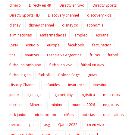
dinero
Directv en 4K
Directv en vivo
Directv Sports
Directv Sports HD
Discovery channel
discovery kids
disney
disney channel
disney xd
economia
eliminatorias
emfermedades
empleo
españa
ESPN
estudio
europa
facebook
facturacion
final
finanzas
Francia Vs Argentina
frutas
futbol
futbol colombiano
futbol en vivo
fútbol en vivo
futbol ingles
futboll
Golden Edge
guias
History Channel
infantiles
insurance
intestino
junior
liga aguila
liga betplay
logistica
mascotas
mexico
Mineria
minimo
mundial 2026
negocios
nick junior
nickelodeon
niños
noticias
once caldas
perros
piel
psg
Qatar 2022
rcn en vivo
redes sociales
rinoplastia
salario
salud