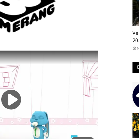
QA
Ve
20
N