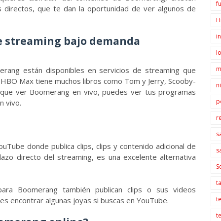
f
es directos, que te dan la oportunidad de ver algunos de
H
i
e streaming bajo demanda
l
m
erang están disponibles en servicios de streaming que
 HBO Max tiene muchos libros como Tom y Jerry, Scooby-
n
o que ver Boomerang en vivo, puedes ver tus programas
p
n vivo.
r
s
uTube donde publica clips, clips y contenido adicional de
s
azo directo del streaming, es una excelente alternativa
S
t
para Boomerang también publican clips o sus videos
t
des encontrar algunas joyas si buscas en YouTube.
t