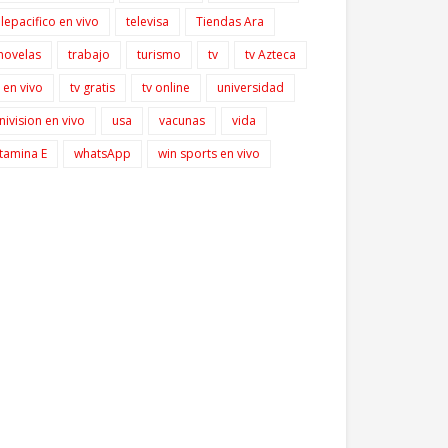
elepacifico en vivo
televisa
Tiendas Ara
lnovelas
trabajo
turismo
tv
tv Azteca
v en vivo
tv gratis
tv online
universidad
nivision en vivo
usa
vacunas
vida
itamina E
whatsApp
win sports en vivo