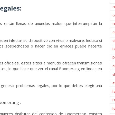
egales:
c
c
es están llenas de anuncios malos que interrumpirán la
c
d
en infectar su dispositivo con virus o malware. Incluso si
d
vos sospechosos o hacer clic en enlaces puede hacerte
D
D
ios oficiales, estos sitios a menudo ofrecen transmisiones
d
ntes, lo que hace que ver el canal Boomerang en línea sea
e
e
 generar problemas legales, por lo que debes elegir una
f
F
Boomerang :
f
 quieres disfrutar del contenido de Boomerang, existen