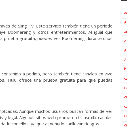
a
A
avés de Sling TV. Este servicio también tiene un período
uye Boomerang y otros entretenimientos. Al igual que
a
na prueba gratuita, puedes ver Boomerang durante unos
A
A
A
b
e contenido a pedido, pero también tiene canales en vivo
c
ios, Hulu ofrece una prueba gratuita para que puedas
.
c
c
c
mplicadas. Aunque muchos usuarios buscan formas de ver
c
s y legal. Algunos sitios web prometen transmitir canales
idado con ellos, ya que a menudo conllevan riesgos.
c