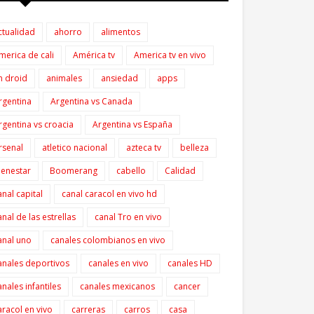
ctualidad
ahorro
alimentos
merica de cali
América tv
America tv en vivo
n droid
animales
ansiedad
apps
rgentina
Argentina vs Canada
rgentina vs croacia
Argentina vs España
rsenal
atletico nacional
azteca tv
belleza
ienestar
Boomerang
cabello
Calidad
anal capital
canal caracol en vivo hd
anal de las estrellas
canal Tro en vivo
anal uno
canales colombianos en vivo
anales deportivos
canales en vivo
canales HD
anales infantiles
canales mexicanos
cancer
aracol en vivo
carreras
carros
casa