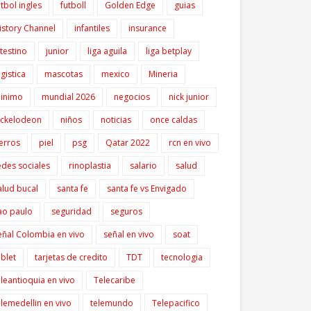
utbol ingles
futboll
Golden Edge
guias
istory Channel
infantiles
insurance
ntestino
junior
liga aguila
liga betplay
ogistica
mascotas
mexico
Mineria
inimo
mundial 2026
negocios
nick junior
ickelodeon
niños
noticias
once caldas
erros
piel
psg
Qatar 2022
rcn en vivo
edes sociales
rinoplastia
salario
salud
alud bucal
santa fe
santa fe vs Envigado
ao paulo
seguridad
seguros
eñal Colombia en vivo
señal en vivo
soat
ablet
tarjetas de credito
TDT
tecnologia
eleantioquia en vivo
Telecaribe
elemedellin en vivo
telemundo
Telepacifico