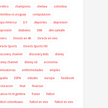
erebro
champions
chelsea
colombia
olombia vs uruguay
computacion
opa America
D.F
deportes
depresion
epresión
diabetes
DIM
dim.santafe
inero
Directv en 4K
Directv en vivo
irectv Sports
Directv Sports HD
iscovery channel
discovery kids
disney
isney channel
disney xd
economia
liminatorias
emfermedades
empleo
spaña
ESPN
estudio
europa
facebook
acturacion
final
finanzas
rancia Vs Argentina
frutas
futbol
utbol colombiano
futbol en vivo
fútbol en vivo