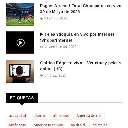
Psg vs Arsenal Final Champions en vivo
30 de Mayo de 2026
Mayo 30, 2026
▶️ Teleantioquia en vivo por Internet -
tvhdporinternet
Noviembre 04, 2022
Golden Edge en vivo – Ver cine y peleas
online (HD)
Junio 22, 2025
ETIQUETAS
actualidad
ahorro
alimentos
America de cali
América tv
America tv en vivo
an droid
animales