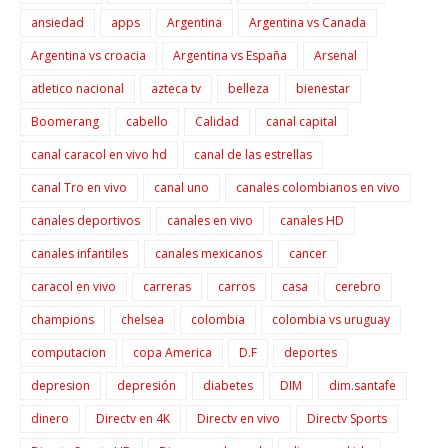
ansiedad
apps
Argentina
Argentina vs Canada
Argentina vs croacia
Argentina vs España
Arsenal
atletico nacional
azteca tv
belleza
bienestar
Boomerang
cabello
Calidad
canal capital
canal caracol en vivo hd
canal de las estrellas
canal Tro en vivo
canal uno
canales colombianos en vivo
canales deportivos
canales en vivo
canales HD
canales infantiles
canales mexicanos
cancer
caracol en vivo
carreras
carros
casa
cerebro
champions
chelsea
colombia
colombia vs uruguay
computacion
copa America
D.F
deportes
depresion
depresión
diabetes
DIM
dim.santafe
dinero
Directv en 4K
Directv en vivo
Directv Sports