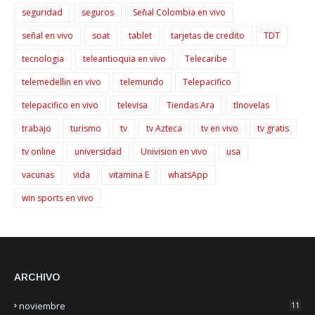
seguridad
seguros
Señal Colombia en vivo
señal en vivo
soat
tablet
tarjetas de credito
TDT
tecnologia
teleantioquia en vivo
Telecaribe
telemedellin en vivo
telemundo
Telepacifico
telepacifico en vivo
televisa
Tiendas Ara
tlnovelas
trabajo
turismo
tv
tv Azteca
tv en vivo
tv gratis
tv online
universidad
Univision en vivo
usa
vacunas
vida
vitamina E
whatsApp
win sports en vivo
ARCHIVO
noviembre
11