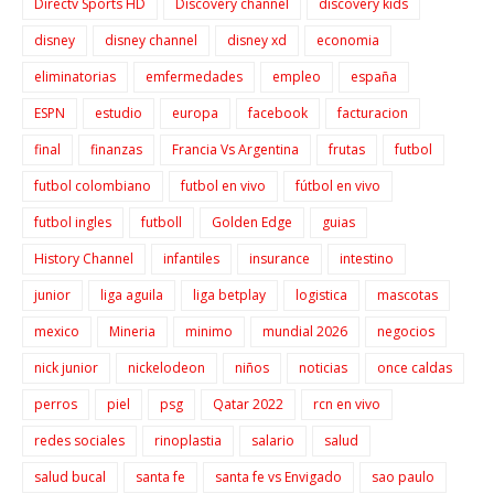
Directv Sports HD
Discovery channel
discovery kids
disney
disney channel
disney xd
economia
eliminatorias
emfermedades
empleo
españa
ESPN
estudio
europa
facebook
facturacion
final
finanzas
Francia Vs Argentina
frutas
futbol
futbol colombiano
futbol en vivo
fútbol en vivo
futbol ingles
futboll
Golden Edge
guias
History Channel
infantiles
insurance
intestino
junior
liga aguila
liga betplay
logistica
mascotas
mexico
Mineria
minimo
mundial 2026
negocios
nick junior
nickelodeon
niños
noticias
once caldas
perros
piel
psg
Qatar 2022
rcn en vivo
redes sociales
rinoplastia
salario
salud
salud bucal
santa fe
santa fe vs Envigado
sao paulo