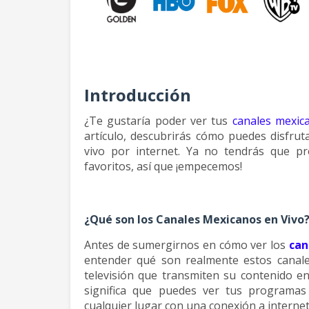
Introducción
¿Te gustaría poder ver tus
canales mexic
artículo, descubrirás cómo puedes disfrut
vivo por internet. Ya no tendrás que p
favoritos, así que ¡empecemos!
¿Qué son los Canales Mexicanos en Vivo
Antes de sumergirnos en cómo ver los
can
entender qué son realmente estos canale
televisión que transmiten su contenido en
significa que puedes ver tus programas
cualquier lugar con una conexión a internet