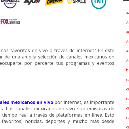
a
A
a
A
anos
favoritos en vivo a través de internet? En este
A
ar de una amplia selección de canales mexicanos en
A
reocuparte por perderte tus programas y eventos
b
c
c
?
c
ales mexicanos en vivo
por internet, es importante
s. Los canales mexicanos en vivo son emisoras de
c
 tiempo real a través de plataformas en línea. Esto
c
 favoritos, noticias, deportes y mucho más desde
.
c