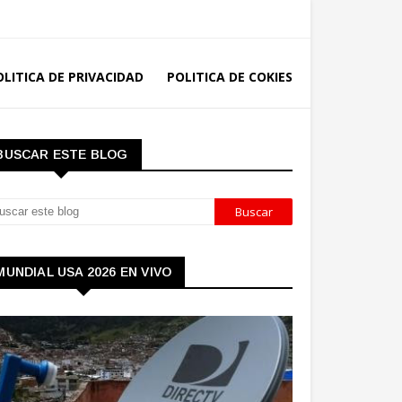
OLITICA DE PRIVACIDAD
POLITICA DE COKIES
BUSCAR ESTE BLOG
MUNDIAL USA 2026 EN VIVO