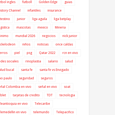
utbol ingles
futboll
Golden Edge
guias
istory Channel
infantiles
insurance
ntestino
junior
liga aguila
liga betplay
ogistica
mascotas
mexico
Mineria
inimo
mundial 2026
negocios
nick junior
ickelodeon
niños
noticias
once caldas
erros
piel
psg
Qatar 2022
rcn en vivo
edes sociales
rinoplastia
salario
salud
alud bucal
santa fe
santa fe vs Envigado
ao paulo
seguridad
seguros
eñal Colombia en vivo
señal en vivo
soat
ablet
tarjetas de credito
TDT
tecnologia
eleantioquia en vivo
Telecaribe
elemedellin en vivo
telemundo
Telepacifico