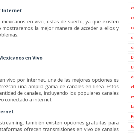
c
 Internet
c
s mexicanos en vivo, estás de suerte, ya que existen
 te mostraremos la mejor manera de acceder a ellos y
c
roblemas.
d
d
Mexicanos en Vivo
D
D
d
en vivo por internet, una de las mejores opciones es
ofrezcan una amplia gama de canales en línea. Estos
e
antidad de canales, incluyendo los populares canales
e
vo conectado a internet.
f
ternet
F
e streaming, también existen opciones gratuitas para
f
ataformas ofrecen transmisiones en vivo de canales