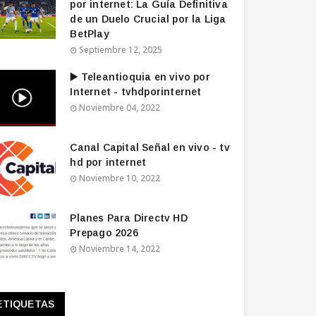
por internet: La Guía Definitiva
de un Duelo Crucial por la Liga
BetPlay
Septiembre 12, 2025
▶️ Teleantioquia en vivo por
Internet - tvhdporinternet
Noviembre 04, 2022
Canal Capital Señal en vivo - tv
hd por internet
Noviembre 10, 2022
Planes Para Directv HD
Prepago 2026
Noviembre 14, 2022
ETIQUETAS