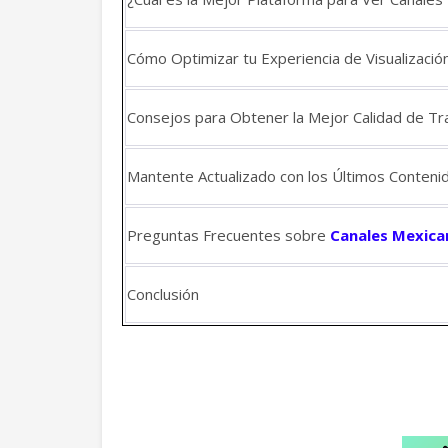
Cómo Optimizar tu Experiencia de Visualizació
Consejos para Obtener la Mejor Calidad de Tr
Mantente Actualizado con los Últimos Conteni
Preguntas Frecuentes sobre
Canales Mexica
Conclusión