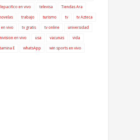
elepacifico en vivo
televisa
Tiendas Ara
lnovelas
trabajo
turismo
tv
tv Azteca
v en vivo
tv gratis
tv online
universidad
nivision en vivo
usa
vacunas
vida
itamina E
whatsApp
win sports en vivo