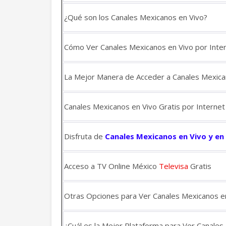
¿Qué son los Canales Mexicanos en Vivo?
Cómo Ver Canales Mexicanos en Vivo por Inte
La Mejor Manera de Acceder a Canales Mexica
Canales Mexicanos en Vivo Gratis por Internet
Disfruta de
Canales Mexicanos en Vivo y en
Acceso a TV Online México
Televisa
Gratis
Otras Opciones para Ver Canales Mexicanos e
¿Cuál es la Mejor Plataforma para Ver Canales