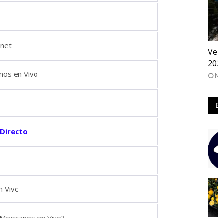
rnet
QA
Ve
20
nos en Vivo
N
 Directo
n Vivo
 Mexicanos en Vivo?