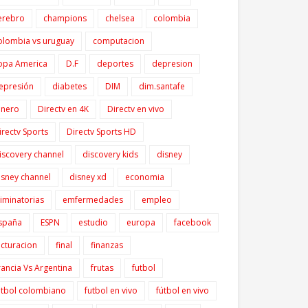
erebro
champions
chelsea
colombia
olombia vs uruguay
computacion
opa America
D.F
deportes
depresion
epresión
diabetes
DIM
dim.santafe
inero
Directv en 4K
Directv en vivo
irectv Sports
Directv Sports HD
iscovery channel
discovery kids
disney
isney channel
disney xd
economia
liminatorias
emfermedades
empleo
spaña
ESPN
estudio
europa
facebook
acturacion
final
finanzas
rancia Vs Argentina
frutas
futbol
utbol colombiano
futbol en vivo
fútbol en vivo