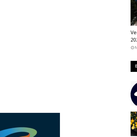
QA
Ve
20
N