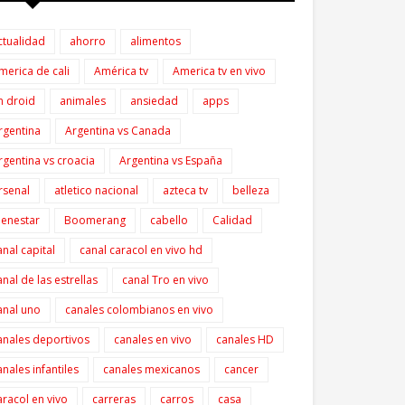
ctualidad
ahorro
alimentos
merica de cali
América tv
America tv en vivo
n droid
animales
ansiedad
apps
rgentina
Argentina vs Canada
rgentina vs croacia
Argentina vs España
rsenal
atletico nacional
azteca tv
belleza
ienestar
Boomerang
cabello
Calidad
anal capital
canal caracol en vivo hd
anal de las estrellas
canal Tro en vivo
anal uno
canales colombianos en vivo
anales deportivos
canales en vivo
canales HD
anales infantiles
canales mexicanos
cancer
aracol en vivo
carreras
carros
casa