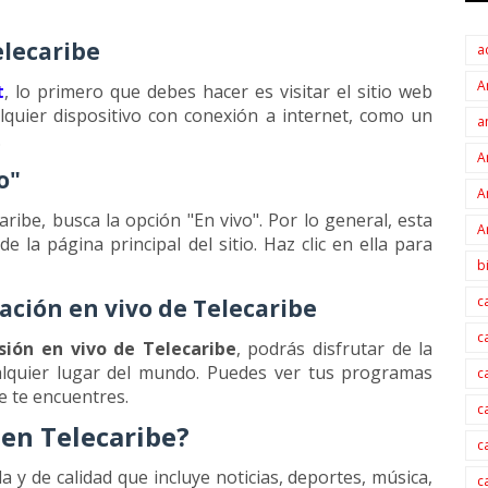
Telecaribe
a
A
t
, lo primero que debes hacer es visitar el sitio web
alquier dispositivo con conexión a internet, como un
a
.
A
o"
A
ribe, busca la opción "En vivo". Por lo general, esta
A
 la página principal del sitio. Haz clic en ella para
b
c
ación en vivo de Telecaribe
c
sión en vivo de Telecaribe
, podrás disfrutar de la
alquier lugar del mundo. Puedes ver tus programas
c
e te encuentres.
c
en Telecaribe?
c
 y de calidad que incluye noticias, deportes, música,
c