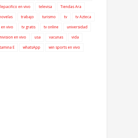
elepacifico en vivo
televisa
Tiendas Ara
lnovelas
trabajo
turismo
tv
tv Azteca
v en vivo
tv gratis
tv online
universidad
nivision en vivo
usa
vacunas
vida
itamina E
whatsApp
win sports en vivo