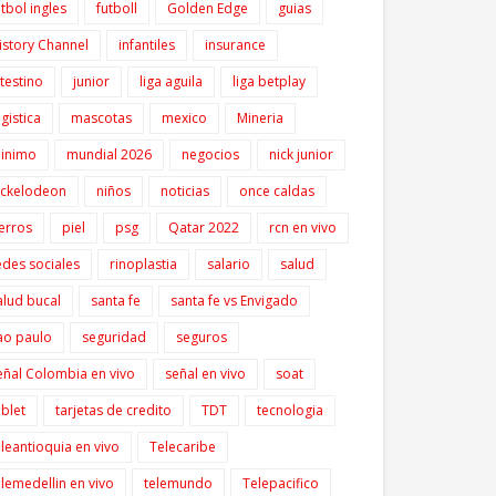
utbol ingles
futboll
Golden Edge
guias
istory Channel
infantiles
insurance
ntestino
junior
liga aguila
liga betplay
ogistica
mascotas
mexico
Mineria
inimo
mundial 2026
negocios
nick junior
ickelodeon
niños
noticias
once caldas
erros
piel
psg
Qatar 2022
rcn en vivo
edes sociales
rinoplastia
salario
salud
alud bucal
santa fe
santa fe vs Envigado
ao paulo
seguridad
seguros
eñal Colombia en vivo
señal en vivo
soat
ablet
tarjetas de credito
TDT
tecnologia
eleantioquia en vivo
Telecaribe
elemedellin en vivo
telemundo
Telepacifico