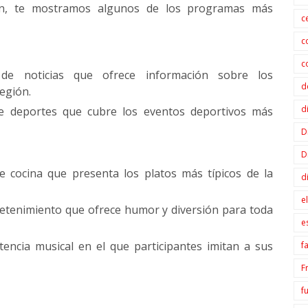
ción, te mostramos algunos de los programas más
c
c
c
 de noticias que ofrece información sobre los
d
egión.
d
e deportes que cubre los eventos deportivos más
D
D
 cocina que presenta los platos más típicos de la
d
e
etenimiento que ofrece humor y diversión para toda
e
ncia musical en el que participantes imitan a sus
f
F
f