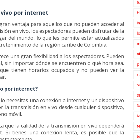
f
 vivo por internet
H
i
 gran ventaja para aquellos que no pueden acceder al
sión en vivo, los espectadores pueden disfrutar de la
l
gar del mundo, lo que les permite estar actualizados
m
ntretenimiento de la región caribe de Colombia.
n
ece una gran flexibilidad a los espectadores. Pueden
l, sin importar dónde se encuentren o qué hora sea.
p
s que tienen horarios ocupados y no pueden ver la
r
ar.
s
o por internet?
s
olo necesitas una conexión a internet y un dispositivo
S
r la transmisión en vivo desde cualquier dispositivo,
ono móvil.
t
a que la calidad de la transmisión en vivo dependerá
t
t. Si tienes una conexión lenta, es posible que la
t
onstantemente.